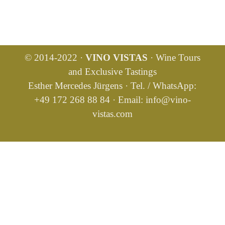
© 2014-2022 ·
VINO VISTAS
· Wine Tours
and Exclusive Tastings
Esther Mercedes Jürgens · Tel. / WhatsApp:
+49 172 268 88 84 · Email:
info@vino-
vistas.com